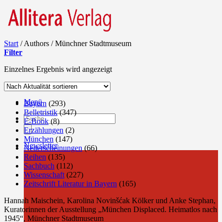
Start
/
Authors
/
Münchner Stadtmuseum
Filter
Einzelnes Ergebnis wird angezeigt
Menü
Bayern
(293)
Belletristik
(347)
Products
E-Book
(8)
search
Erzählungen
(2)
München
(147)
Newsletter
Neuerscheinungen
(66)
Reihen
(135)
Sachbuch
(112)
Wissenschaft
(227)
Zeitschrift Literatur in Bayern
(165)
Hannah Maischein, Karolina Novinšćak Kölker und Anke Stephan,
Kuratorinnen der Ausstellung „München Displaced. Heimatlos nach
1945“, Münchner Stadtmuseum