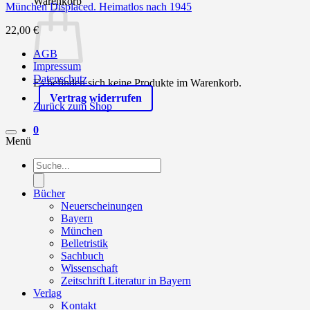
Warenkorb
München Displaced. Heimatlos nach 1945
22,00
€
AGB
Impressum
Datenschutz
Es befinden sich keine Produkte im Warenkorb.
Vertrag widerrufen
Zurück zum Shop
0
Menü
Products
search
Bücher
Neuerscheinungen
Bayern
München
Belletristik
Sachbuch
Wissenschaft
Zeitschrift Literatur in Bayern
Verlag
Kontakt