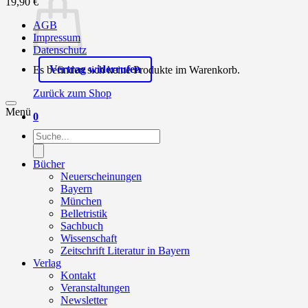
19,90
€
AGB
Impressum
Datenschutz
Vertrag widerrufen
Es befinden sich keine Produkte im Warenkorb.
Zurück zum Shop
Menü
0
Products
search
Bücher
Neuerscheinungen
Bayern
München
Belletristik
Sachbuch
Wissenschaft
Zeitschrift Literatur in Bayern
Verlag
Kontakt
Veranstaltungen
Newsletter