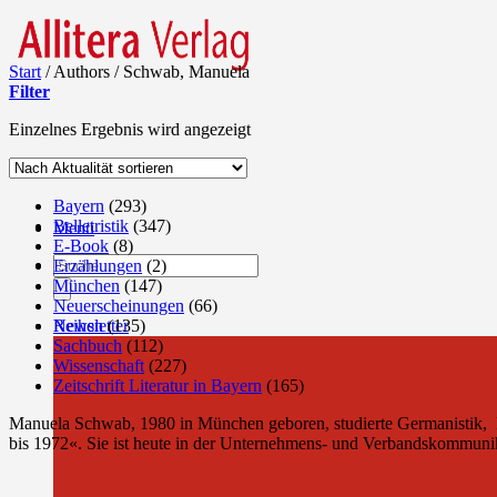
Start
/
Authors
/
Schwab, Manuela
Filter
Einzelnes Ergebnis wird angezeigt
Bayern
(293)
Belletristik
(347)
Menü
E-Book
(8)
Products
Erzählungen
(2)
search
München
(147)
Neuerscheinungen
(66)
Newsletter
Reihen
(135)
Sachbuch
(112)
Wissenschaft
(227)
Zeitschrift Literatur in Bayern
(165)
Manuela Schwab, 1980 in München geboren, studierte Germanistik, Ru
bis 1972«. Sie ist heute in der Unternehmens- und Verbandskommunika