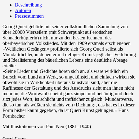
Beschreibung
Autoren
Pressestimmen
Georg Queri gehörte mit seiner volkskundlichen Sammlung von
über 20000 Vierzeilern (mit Schwerpunkt auf erotischen
Schnaderhüpferln) nicht nur zu den besten Kennern des
oberbayerischen Volksliedes. Mit den 1909 erstmals erschienenen
»Weltlichen Gesängen« profilierte sich Georg Queri selbst als
Mundartdichter, in denen er mit deftiger Komik jeglicher Verklärung
und Idealisierung des bäuerlichen Lebens eine deutliche Absage
erteilte.
»Seine Lieder und Gedichte hören sich an, als wäre wirklich ein
Bursch vom Land am Werk, so ungekünstelt und einfach wirken sie,
obwohl sie in Wirklichkeit überaus kunstvoll sind, aber die
Raffinesse der Gestaltung und des Ausdrucks sieht man ihnen nicht
mehr an; die Wortwahl scheint ganz simpel und beiläufig und doch
sitzt jedes Wort, ist schlicht und treffsicher zugleich. Mundartverse,
die so tun, als wüßten sie nichts von ›Dichtung‹, das hat es in dieser
Form bisher kaum gegeben, da ist Queri Kunst gelungen.« Hans
Pörnbacher
Mit Illustrationen von Paul Neu (1881–1940)
Queri, Georg