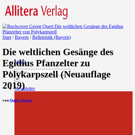
Start
/
Bayern
/
Belletristik (Bayern)
Die weltlichen Gesänge des
Egidius Pfanzelter zu
Menü
Products
Polykarpszell (Neuauflage
search
2019)
Newsletter
von
Queri, Georg