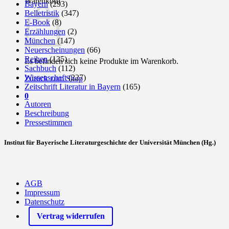
Warenkorb
Bayern
(293)
Belletristik
(347)
E-Book
(8)
Erzählungen
(2)
München
(147)
Neuerscheinungen
(66)
Reihen
(135)
Es befinden sich keine Produkte im Warenkorb.
Sachbuch
(112)
Wissenschaft
(227)
Zurück zum Shop
Zeitschrift Literatur in Bayern
(165)
0
Autoren
Beschreibung
Pressestimmen
Institut für Bayerische Literaturgeschichte der Universität München (Hg.)
AGB
Impressum
Datenschutz
Vertrag widerrufen