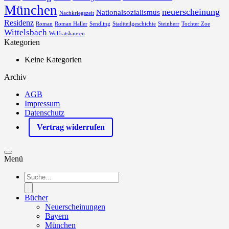
München
neuerscheinung
Nationalsozialismus
Nachkriegszeit
Residenz
Roman
Roman Haller
Sendling
Stadtteilgeschichte
Steinherr
Tochter Zoe
Wittelsbach
Wolfratshausen
Kategorien
Keine Kategorien
Archiv
AGB
Impressum
Datenschutz
Vertrag widerrufen
Menü
Products
search
Bücher
Neuerscheinungen
Bayern
München