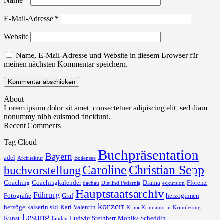
Name
*
E-Mail-Adresse
*
Website
Name, E-Mail-Adresse und Website in diesem Browser für
meinen nächsten Kommentar speichern.
About
Lorem ipsum dolor sit amet, consectetuer adipiscing elit, sed diam
nonummy nibh euismod tincidunt.
Recent Comments
Tag Cloud
Buchpräsentation
Bayern
adel
Architektur
Bodensee
Caroline
Christian Sepp
buchvorstellung
Coaching
Coachingkalender
Drama
Florenz
dachau
Dietlind Pedarnig
exkursion
Hauptstaatsarchiv
Führung
Fotografie
Graf
herzoginnen
konzert
herzöge
kaiserin sisi
Karl Valentin
Krimi
Krimiautorin
Krimilesung
Lesung
Kunst
Ludwig Steinherr
Monika Scheddin
Lindau