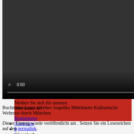
Newsletter
Melden Sie sich für unseren
Buchtrailer Laura Werther Angelika Mittelmeier Kulinarische
Newsletter an!
Weltreise durch München
Registrieren
Dieser Eintrag wurde veröffentlicht am . Setzen Sie ein Lesezeichen
Anmelden
auf den
permalink
.
0