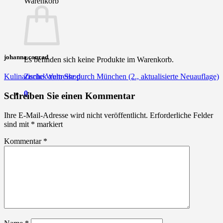
Warenkorb
johanna.conrad
Es befinden sich keine Produkte im Warenkorb.
Zurück zum Shop
Kulinarische Weltreise durch München (2., aktualisierte Neuauflage)
0
Schreiben Sie einen Kommentar
Ihre E-Mail-Adresse wird nicht veröffentlicht.
Erforderliche Felder
sind mit
*
markiert
Kommentar
*