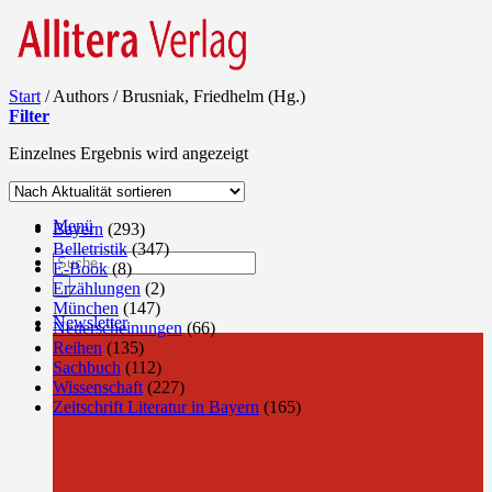
Start
/
Authors
/
Brusniak, Friedhelm (Hg.)
Filter
Einzelnes Ergebnis wird angezeigt
Menü
Bayern
(293)
Belletristik
(347)
Products
E-Book
(8)
search
Erzählungen
(2)
München
(147)
Newsletter
Neuerscheinungen
(66)
Reihen
(135)
Sachbuch
(112)
Wissenschaft
(227)
Zeitschrift Literatur in Bayern
(165)