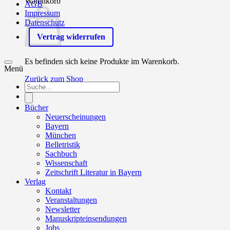
Warenkorb
AGB
Impressum
Datenschutz
Vertrag widerrufen
Es befinden sich keine Produkte im Warenkorb.
Menü
Zurück zum Shop
Products
search
0
Bücher
Neuerscheinungen
Bayern
München
Belletristik
Sachbuch
Wissenschaft
Zeitschrift Literatur in Bayern
Verlag
Kontakt
Veranstaltungen
Newsletter
Manuskripteinsendungen
Jobs