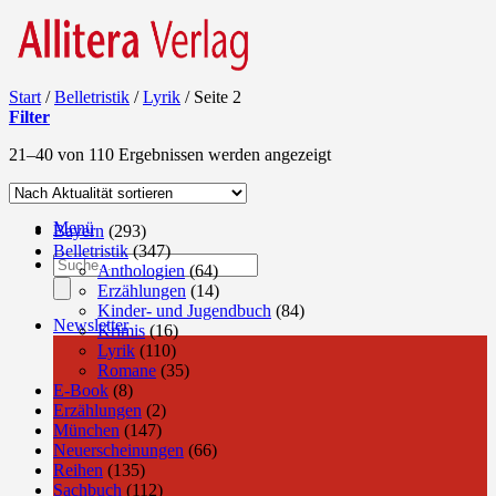
Start
/
Belletristik
/
Lyrik
/
Seite 2
Filter
Nach
21–40 von 110 Ergebnissen werden angezeigt
Aktualität
sortiert
Menü
Bayern
(293)
Belletristik
(347)
Products
Anthologien
(64)
search
Erzählungen
(14)
Kinder- und Jugendbuch
(84)
Newsletter
Krimis
(16)
Lyrik
(110)
Romane
(35)
E-Book
(8)
Erzählungen
(2)
München
(147)
Neuerscheinungen
(66)
Reihen
(135)
Sachbuch
(112)